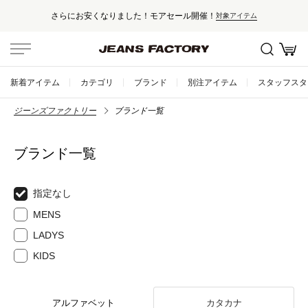
さらにお安くなりました！モアセール開催！
対象アイテム
新着アイテム
カテゴリ
ブランド
別注アイテム
スタッフスタ
ジーンズファクトリー
ブランド一覧
ブランド一覧
指定なし
MENS
LADYS
KIDS
アルファベット
カタカナ