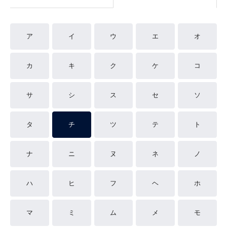
ア
イ
ウ
エ
オ
カ
キ
ク
ケ
コ
サ
シ
ス
セ
ソ
タ
チ
ツ
テ
ト
ナ
ニ
ヌ
ネ
ノ
ハ
ヒ
フ
ヘ
ホ
マ
ミ
ム
メ
モ