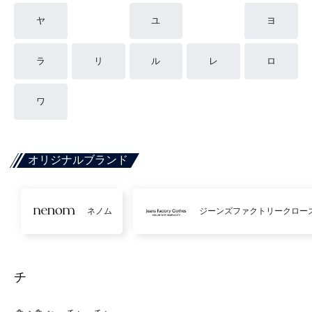
ヤ
ユ
ヨ
ラ
リ
ル
レ
ロ
ワ
オリジナルブランド
ネノム
ジーンズファクトリークロー
チ