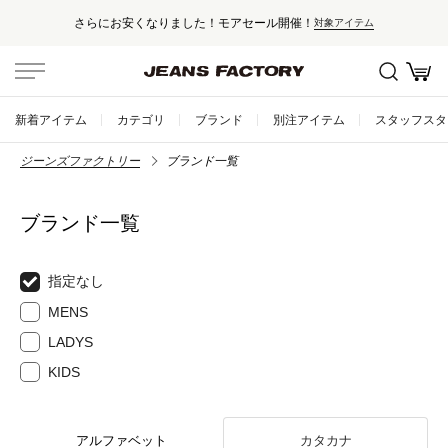
さらにお安くなりました！モアセール開催！
対象アイテム
新着アイテム
カテゴリ
ブランド
別注アイテム
スタッフスタ
ジーンズファクトリー
ブランド一覧
ブランド一覧
指定なし
MENS
LADYS
KIDS
アルファベット
カタカナ