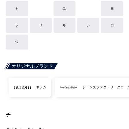
ヤ
ユ
ヨ
ラ
リ
ル
レ
ロ
ワ
オリジナルブランド
ネノム
ジーンズファクトリークロー
チ