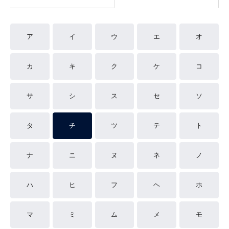
ア
イ
ウ
エ
オ
カ
キ
ク
ケ
コ
サ
シ
ス
セ
ソ
タ
チ
ツ
テ
ト
ナ
ニ
ヌ
ネ
ノ
ハ
ヒ
フ
ヘ
ホ
マ
ミ
ム
メ
モ