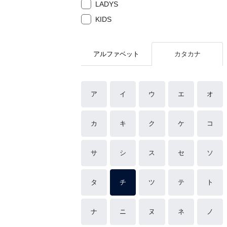
LADYS
KIDS
アルファベット
カタカナ
ア
イ
ウ
エ
オ
カ
キ
ク
ケ
コ
サ
シ
ス
セ
ソ
タ
チ
ツ
テ
ト
ナ
ニ
ヌ
ネ
ノ