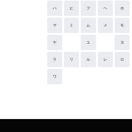
ハ
ヒ
フ
ヘ
ホ
マ
ミ
ム
メ
モ
ヤ
ユ
ヨ
ラ
リ
ル
レ
ロ
ワ