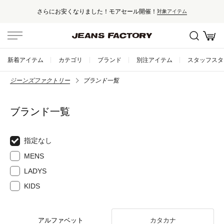
さらにお安くなりました！モアセール開催！
対象アイテム
新着アイテム
カテゴリ
ブランド
別注アイテム
スタッフスタ
ジーンズファクトリー
ブランド一覧
ブランド一覧
指定なし
MENS
LADYS
KIDS
アルファベット
カタカナ