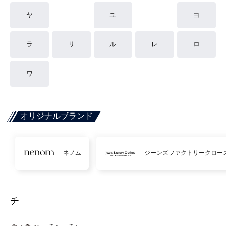
ヤ
ユ
ヨ
ラ
リ
ル
レ
ロ
ワ
オリジナルブランド
ネノム
ジーンズファクトリークロー
チ