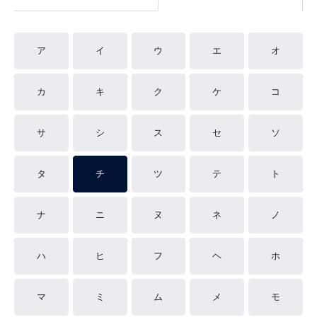
ア
イ
ウ
エ
オ
カ
キ
ク
ケ
コ
サ
シ
ス
セ
ソ
タ
チ
ツ
テ
ト
ナ
ニ
ヌ
ネ
ノ
ハ
ヒ
フ
ヘ
ホ
マ
ミ
ム
メ
モ