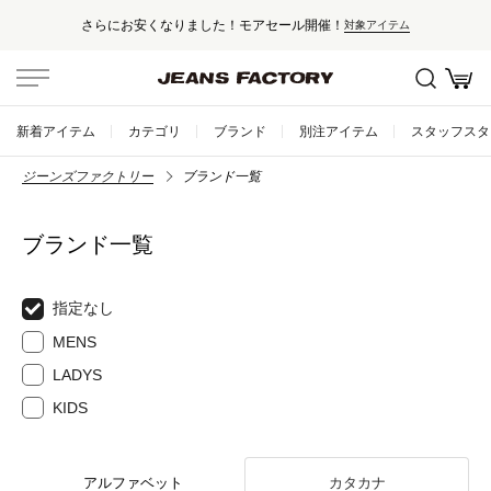
さらにお安くなりました！モアセール開催！
対象アイテム
新着アイテム
カテゴリ
ブランド
別注アイテム
スタッフスタ
ジーンズファクトリー
ブランド一覧
ブランド一覧
指定なし
MENS
LADYS
KIDS
アルファベット
カタカナ