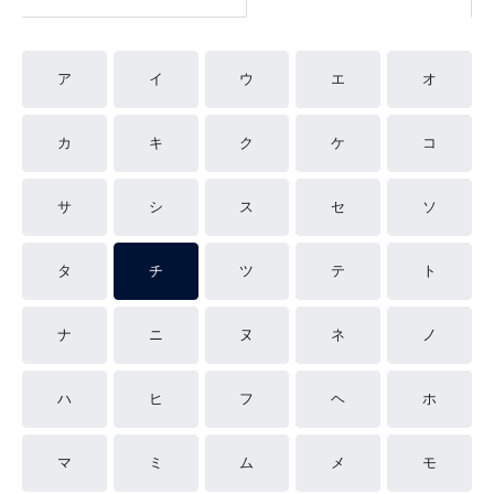
ア
イ
ウ
エ
オ
カ
キ
ク
ケ
コ
サ
シ
ス
セ
ソ
タ
チ
ツ
テ
ト
ナ
ニ
ヌ
ネ
ノ
ハ
ヒ
フ
ヘ
ホ
マ
ミ
ム
メ
モ