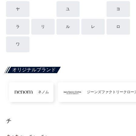
ヤ
ユ
ヨ
ラ
リ
ル
レ
ロ
ワ
オリジナルブランド
ネノム
ジーンズファクトリークロー
チ