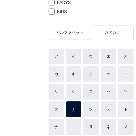
LADYS
KIDS
アルファベット
カタカナ
ア
イ
ウ
エ
オ
カ
キ
ク
ケ
コ
サ
シ
ス
セ
ソ
タ
チ
ツ
テ
ト
ナ
ニ
ヌ
ネ
ノ