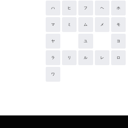
ハ
ヒ
フ
ヘ
ホ
マ
ミ
ム
メ
モ
ヤ
ユ
ヨ
ラ
リ
ル
レ
ロ
ワ