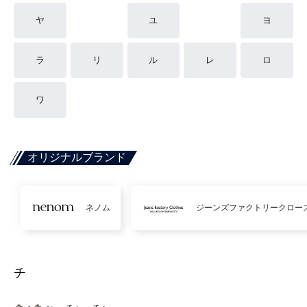
ヤ
ユ
ヨ
ラ
リ
ル
レ
ロ
ワ
オリジナルブランド
ネノム
ジーンズファクトリークロー
チ