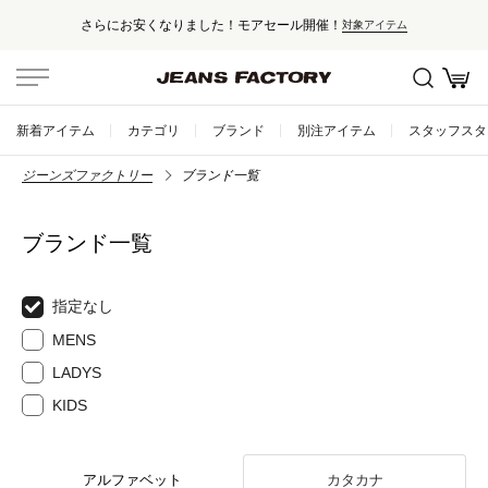
さらにお安くなりました！モアセール開催！
対象アイテム
新着アイテム
カテゴリ
ブランド
別注アイテム
スタッフスタ
ジーンズファクトリー
ブランド一覧
ブランド一覧
指定なし
MENS
LADYS
KIDS
アルファベット
カタカナ