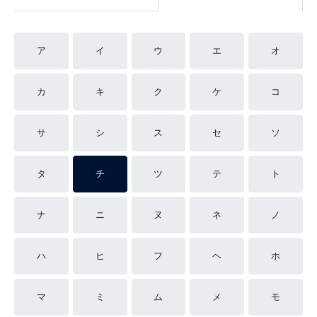
ア
イ
ウ
エ
オ
カ
キ
ク
ケ
コ
サ
シ
ス
セ
ソ
タ
チ
ツ
テ
ト
ナ
ニ
ヌ
ネ
ノ
ハ
ヒ
フ
ヘ
ホ
マ
ミ
ム
メ
モ