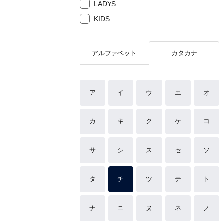
LADYS
KIDS
アルファベット
カタカナ
ア
イ
ウ
エ
オ
カ
キ
ク
ケ
コ
サ
シ
ス
セ
ソ
タ
チ
ツ
テ
ト
ナ
ニ
ヌ
ネ
ノ