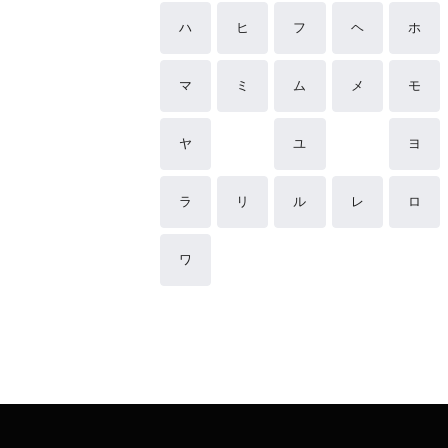
ハ
ヒ
フ
ヘ
ホ
マ
ミ
ム
メ
モ
ヤ
ユ
ヨ
ラ
リ
ル
レ
ロ
ワ