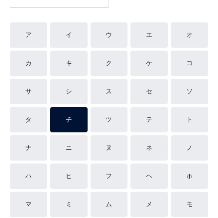
ア
イ
ウ
エ
オ
カ
キ
ク
ケ
コ
サ
シ
ス
セ
ソ
タ
チ
ツ
テ
ト
ナ
ニ
ヌ
ネ
ノ
ハ
ヒ
フ
ヘ
ホ
マ
ミ
ム
メ
モ