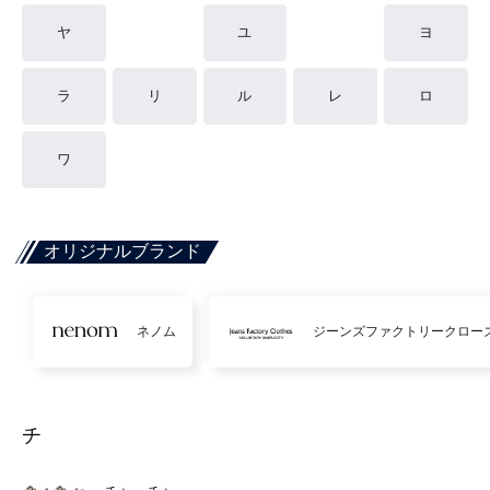
ヤ
ユ
ヨ
ラ
リ
ル
レ
ロ
ワ
オリジナルブランド
ネノム
ジーンズファクトリークロー
チ