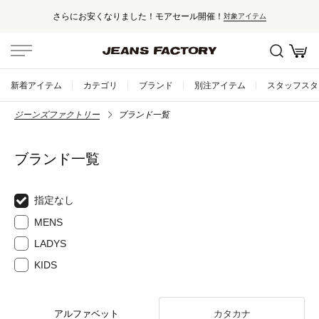
さらにお安くなりました！モアセール開催！
対象アイテム
新着アイテム
カテゴリ
ブランド
別注アイテム
スタッフスタ
ジーンズファクトリー
ブランド一覧
ブランド一覧
指定なし
MENS
LADYS
KIDS
アルファベット
カタカナ