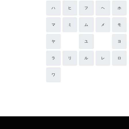
ハ
ヒ
フ
ヘ
ホ
マ
ミ
ム
メ
モ
ヤ
ユ
ヨ
ラ
リ
ル
レ
ロ
ワ