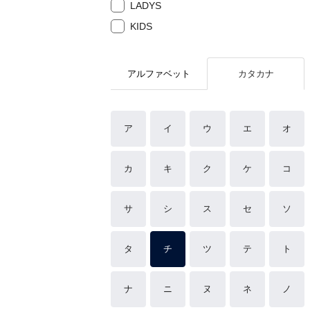
LADYS
KIDS
アルファベット
カタカナ
ア
イ
ウ
エ
オ
カ
キ
ク
ケ
コ
サ
シ
ス
セ
ソ
タ
チ
ツ
テ
ト
ナ
ニ
ヌ
ネ
ノ