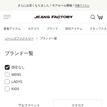
さらにお安くなりました！モアセール開催！
対象アイテム
新着アイテム
カテゴリ
ブランド
別注アイテム
スタッフスタ
ジーンズファクトリー
ブランド一覧
ブランド一覧
指定なし
MENS
LADYS
KIDS
アルファベット
カタカナ