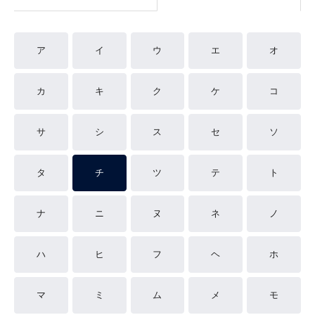
ア
イ
ウ
エ
オ
カ
キ
ク
ケ
コ
サ
シ
ス
セ
ソ
タ
チ
ツ
テ
ト
ナ
ニ
ヌ
ネ
ノ
ハ
ヒ
フ
ヘ
ホ
マ
ミ
ム
メ
モ