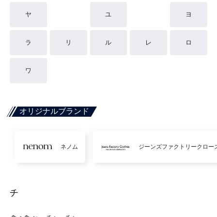
ヤ
ユ
ヨ
ラ
リ
ル
レ
ロ
ワ
オリジナルブランド
ネノム
ジーンズファクトリークロー
チ