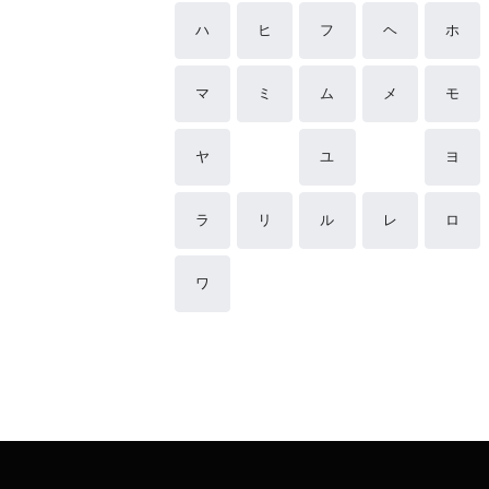
ハ
ヒ
フ
ヘ
ホ
マ
ミ
ム
メ
モ
ヤ
ユ
ヨ
ラ
リ
ル
レ
ロ
ワ