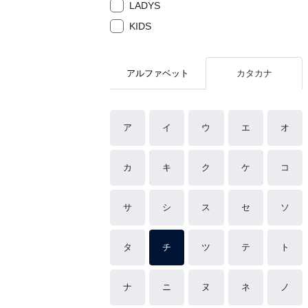
LADYS
KIDS
アルファベット
カタカナ
ア
イ
ウ
エ
オ
カ
キ
ク
ケ
コ
サ
シ
ス
セ
ソ
タ
チ
ツ
テ
ト
ナ
ニ
ヌ
ネ
ノ