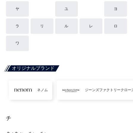
ヤ
ユ
ヨ
ラ
リ
ル
レ
ロ
ワ
オリジナルブランド
ネノム
ジーンズファクトリークロー
チ