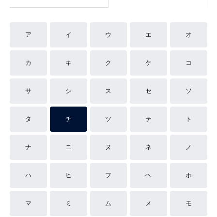
ア
イ
ウ
エ
オ
カ
キ
ク
ケ
コ
サ
シ
ス
セ
ソ
タ
チ
ツ
テ
ト
ナ
ニ
ヌ
ネ
ノ
ハ
ヒ
フ
ヘ
ホ
マ
ミ
ム
メ
モ