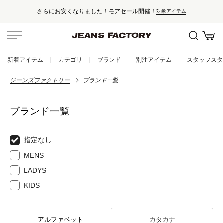
さらにお安くなりました！モアセール開催！
対象アイテム
新着アイテム
カテゴリ
ブランド
別注アイテム
スタッフスタ
ジーンズファクトリー
ブランド一覧
ブランド一覧
指定なし
MENS
LADYS
KIDS
アルファベット
カタカナ