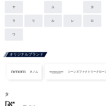
ヤ
ユ
ヨ
ラ
リ
ル
レ
ロ
ワ
オリジナルブランド
ネノム
ジーンズファクトリークロー
タ