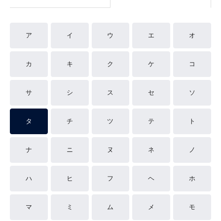
ア
イ
ウ
エ
オ
カ
キ
ク
ケ
コ
サ
シ
ス
セ
ソ
タ
チ
ツ
テ
ト
ナ
ニ
ヌ
ネ
ノ
ハ
ヒ
フ
ヘ
ホ
マ
ミ
ム
メ
モ