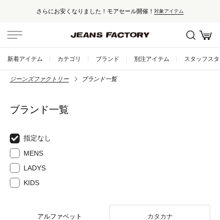
さらにお安くなりました！モアセール開催！
対象アイテム
新着アイテム
カテゴリ
ブランド
別注アイテム
スタッフスタ
ジーンズファクトリー
ブランド一覧
ブランド一覧
指定なし
MENS
LADYS
KIDS
アルファベット
カタカナ