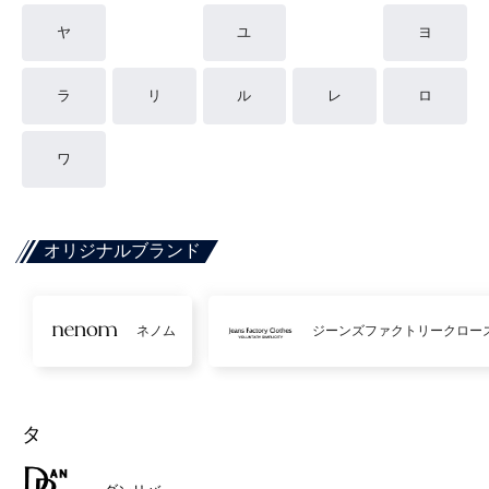
ヤ
ユ
ヨ
ラ
リ
ル
レ
ロ
ワ
オリジナルブランド
ネノム
ジーンズファクトリークロー
タ