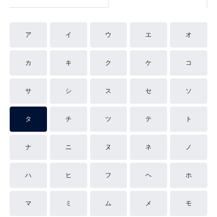
ア
イ
ウ
エ
オ
カ
キ
ク
ケ
コ
サ
シ
ス
セ
ソ
タ
チ
ツ
テ
ト
ナ
ニ
ヌ
ネ
ノ
ハ
ヒ
フ
ヘ
ホ
マ
ミ
ム
メ
モ