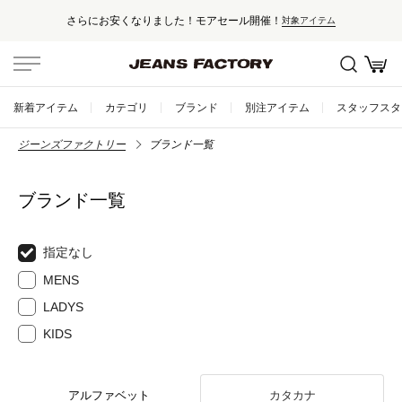
さらにお安くなりました！モアセール開催！
対象アイテム
新着アイテム
カテゴリ
ブランド
別注アイテム
スタッフスタ
ジーンズファクトリー
ブランド一覧
ブランド一覧
指定なし
MENS
LADYS
KIDS
アルファベット
カタカナ