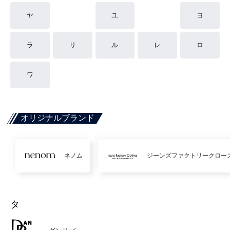
ヤ
ユ
ヨ
ラ
リ
ル
レ
ロ
ワ
オリジナルブランド
ネノム
ジーンズファクトリークロー
タ