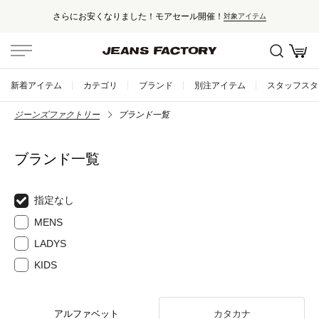
さらにお安くなりました！モアセール開催！
対象アイテム
新着アイテム
カテゴリ
ブランド
別注アイテム
スタッフスタ
ジーンズファクトリー
ブランド一覧
ブランド一覧
指定なし
MENS
LADYS
KIDS
アルファベット
カタカナ