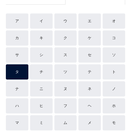
ア
イ
ウ
エ
オ
カ
キ
ク
ケ
コ
サ
シ
ス
セ
ソ
タ
チ
ツ
テ
ト
ナ
ニ
ヌ
ネ
ノ
ハ
ヒ
フ
ヘ
ホ
マ
ミ
ム
メ
モ