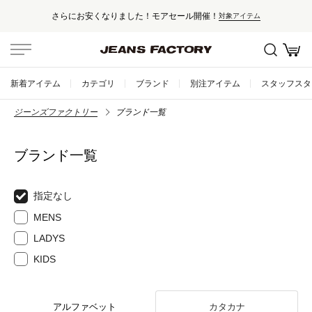
さらにお安くなりました！モアセール開催！
対象アイテム
新着アイテム
カテゴリ
ブランド
別注アイテム
スタッフスタ
ジーンズファクトリー
ブランド一覧
ブランド一覧
指定なし
MENS
LADYS
KIDS
アルファベット
カタカナ