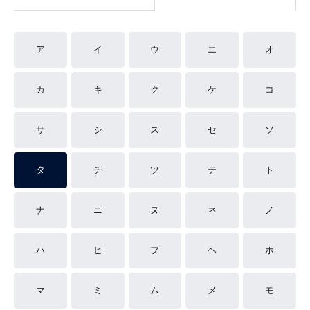
ア
イ
ウ
エ
オ
カ
キ
ク
ケ
コ
サ
シ
ス
セ
ソ
タ
チ
ツ
テ
ト
ナ
ニ
ヌ
ネ
ノ
ハ
ヒ
フ
ヘ
ホ
マ
ミ
ム
メ
モ