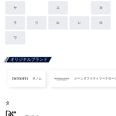
ヤ
ユ
ヨ
ラ
リ
ル
レ
ロ
ワ
オリジナルブランド
ネノム
ジーンズファクトリークロー
タ