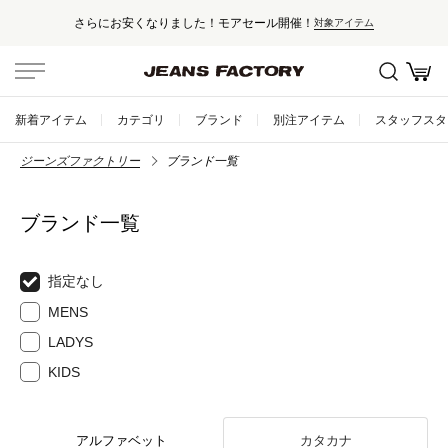
さらにお安くなりました！モアセール開催！
対象アイテム
新着アイテム
カテゴリ
ブランド
別注アイテム
スタッフスタ
ジーンズファクトリー
ブランド一覧
ブランド一覧
指定なし
MENS
LADYS
KIDS
アルファベット
カタカナ