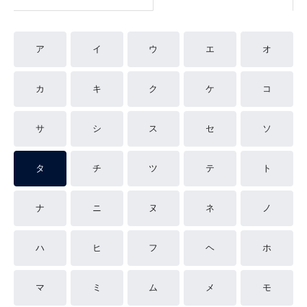
ア
イ
ウ
エ
オ
カ
キ
ク
ケ
コ
サ
シ
ス
セ
ソ
タ
チ
ツ
テ
ト
ナ
ニ
ヌ
ネ
ノ
ハ
ヒ
フ
ヘ
ホ
マ
ミ
ム
メ
モ