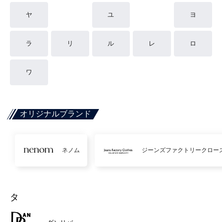
ヤ
ユ
ヨ
ラ
リ
ル
レ
ロ
ワ
オリジナルブランド
ネノム
ジーンズファクトリークロー
タ