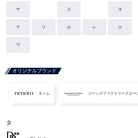
ヤ
ユ
ヨ
ラ
リ
ル
レ
ロ
ワ
オリジナルブランド
ネノム
ジーンズファクトリークロー
タ