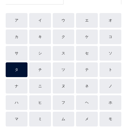
ア
イ
ウ
エ
オ
カ
キ
ク
ケ
コ
サ
シ
ス
セ
ソ
タ
チ
ツ
テ
ト
ナ
ニ
ヌ
ネ
ノ
ハ
ヒ
フ
ヘ
ホ
マ
ミ
ム
メ
モ