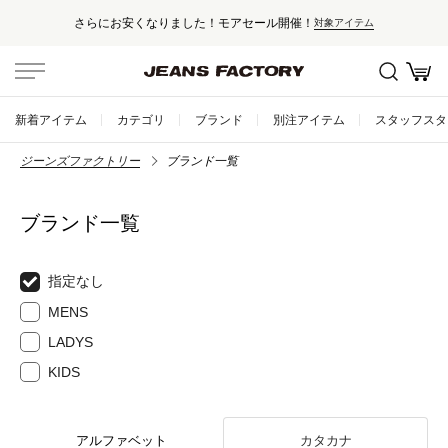
さらにお安くなりました！モアセール開催！
対象アイテム
新着アイテム
カテゴリ
ブランド
別注アイテム
スタッフスタ
ジーンズファクトリー
ブランド一覧
ブランド一覧
指定なし
MENS
LADYS
KIDS
アルファベット
カタカナ