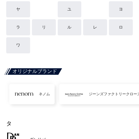
ヤ
ユ
ヨ
ラ
リ
ル
レ
ロ
ワ
オリジナルブランド
ネノム
ジーンズファクトリークロー
タ