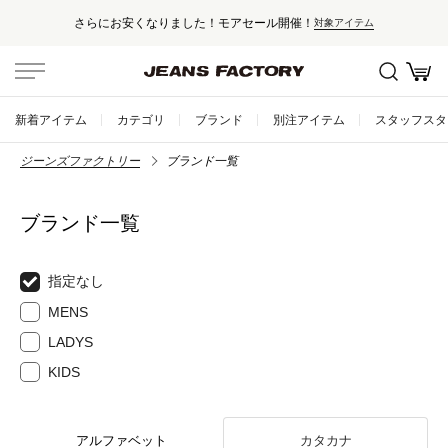
さらにお安くなりました！モアセール開催！
対象アイテム
新着アイテム
カテゴリ
ブランド
別注アイテム
スタッフスタ
ジーンズファクトリー
ブランド一覧
ブランド一覧
指定なし
MENS
LADYS
KIDS
アルファベット
カタカナ