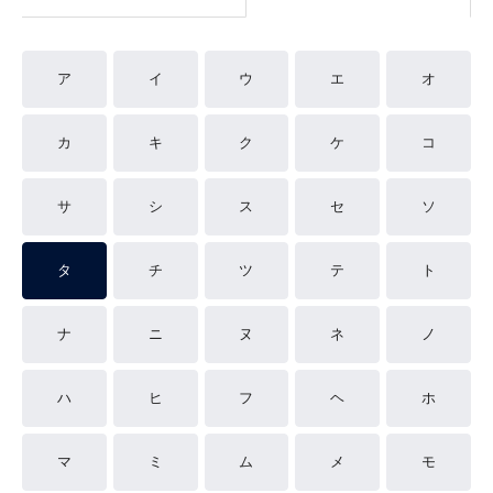
ア
イ
ウ
エ
オ
カ
キ
ク
ケ
コ
サ
シ
ス
セ
ソ
タ
チ
ツ
テ
ト
ナ
ニ
ヌ
ネ
ノ
ハ
ヒ
フ
ヘ
ホ
マ
ミ
ム
メ
モ