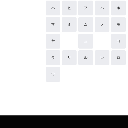
ハ
ヒ
フ
ヘ
ホ
マ
ミ
ム
メ
モ
ヤ
ユ
ヨ
ラ
リ
ル
レ
ロ
ワ