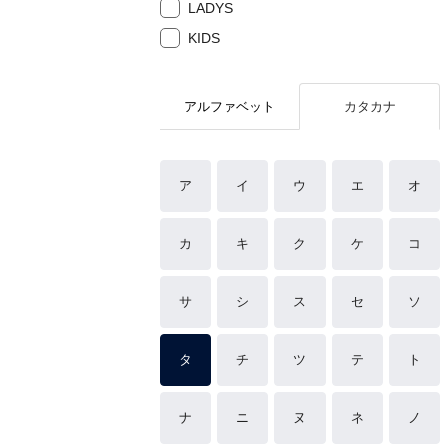
LADYS
KIDS
アルファベット
カタカナ
ア
イ
ウ
エ
オ
カ
キ
ク
ケ
コ
サ
シ
ス
セ
ソ
タ
チ
ツ
テ
ト
ナ
ニ
ヌ
ネ
ノ