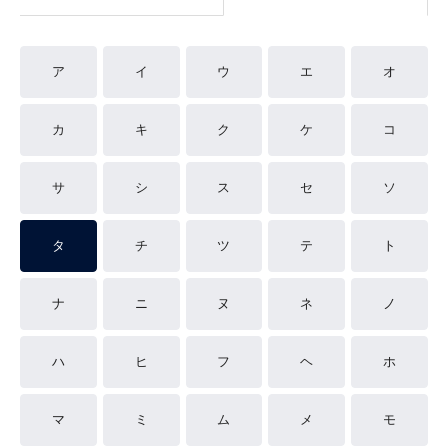
ア
イ
ウ
エ
オ
カ
キ
ク
ケ
コ
サ
シ
ス
セ
ソ
タ
チ
ツ
テ
ト
ナ
ニ
ヌ
ネ
ノ
ハ
ヒ
フ
ヘ
ホ
マ
ミ
ム
メ
モ