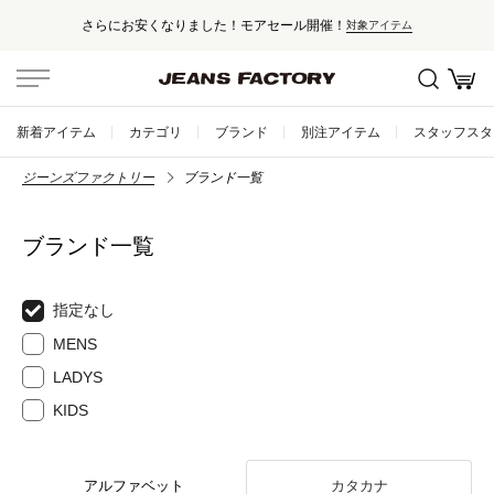
さらにお安くなりました！モアセール開催！
対象アイテム
新着アイテム
カテゴリ
ブランド
別注アイテム
スタッフスタ
ジーンズファクトリー
ブランド一覧
ブランド一覧
指定なし
MENS
LADYS
KIDS
アルファベット
カタカナ