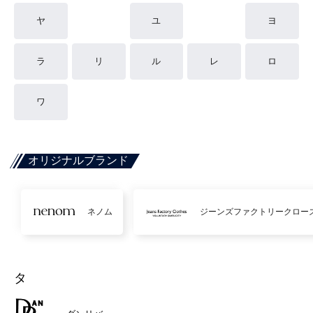
ヤ
ユ
ヨ
ラ
リ
ル
レ
ロ
ワ
オリジナルブランド
ネノム
ジーンズファクトリークロー
タ