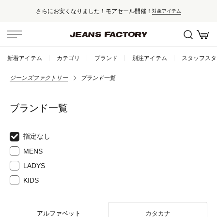
さらにお安くなりました！モアセール開催！
対象アイテム
新着アイテム
カテゴリ
ブランド
別注アイテム
スタッフスタ
ジーンズファクトリー
ブランド一覧
ブランド一覧
指定なし
MENS
LADYS
KIDS
アルファベット
カタカナ