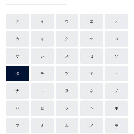
ア
イ
ウ
エ
オ
カ
キ
ク
ケ
コ
サ
シ
ス
セ
ソ
タ
チ
ツ
テ
ト
ナ
ニ
ヌ
ネ
ノ
ハ
ヒ
フ
ヘ
ホ
マ
ミ
ム
メ
モ