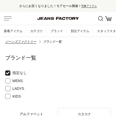
さらにお安くなりました！モアセール開催！
対象アイテム
新着アイテム
カテゴリ
ブランド
別注アイテム
スタッフスタ
ジーンズファクトリー
ブランド一覧
ブランド一覧
指定なし
MENS
LADYS
KIDS
アルファベット
カタカナ