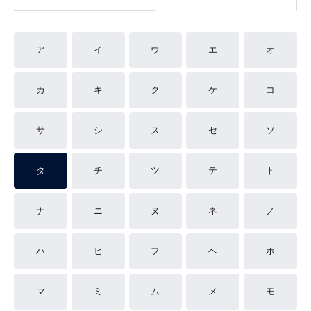
ア
イ
ウ
エ
オ
カ
キ
ク
ケ
コ
サ
シ
ス
セ
ソ
タ
チ
ツ
テ
ト
ナ
ニ
ヌ
ネ
ノ
ハ
ヒ
フ
ヘ
ホ
マ
ミ
ム
メ
モ