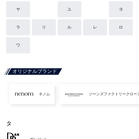
ヤ
ユ
ヨ
ラ
リ
ル
レ
ロ
ワ
オリジナルブランド
ネノム
ジーンズファクトリークロー
タ