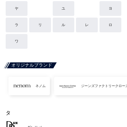
ヤ
ユ
ヨ
ラ
リ
ル
レ
ロ
ワ
オリジナルブランド
ネノム
ジーンズファクトリークロー
タ