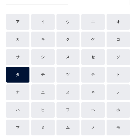
ア
イ
ウ
エ
オ
カ
キ
ク
ケ
コ
サ
シ
ス
セ
ソ
タ
チ
ツ
テ
ト
ナ
ニ
ヌ
ネ
ノ
ハ
ヒ
フ
ヘ
ホ
マ
ミ
ム
メ
モ