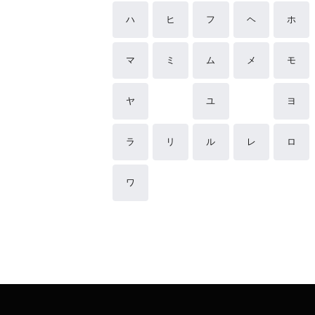
ハ
ヒ
フ
ヘ
ホ
マ
ミ
ム
メ
モ
ヤ
ユ
ヨ
ラ
リ
ル
レ
ロ
ワ