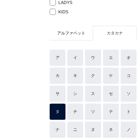
LADYS
KIDS
アルファベット
カタカナ
ア
イ
ウ
エ
オ
カ
キ
ク
ケ
コ
サ
シ
ス
セ
ソ
タ
チ
ツ
テ
ト
ナ
ニ
ヌ
ネ
ノ