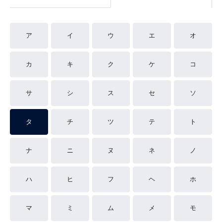
ア
イ
ウ
エ
オ
カ
キ
ク
ケ
コ
サ
シ
ス
セ
ソ
タ
チ
ツ
テ
ト
ナ
ニ
ヌ
ネ
ノ
ハ
ヒ
フ
ヘ
ホ
マ
ミ
ム
メ
モ