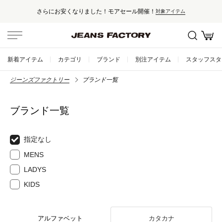
さらにお安くなりました！モアセール開催！
対象アイテム
新着アイテム
カテゴリ
ブランド
別注アイテム
スタッフスタ
ジーンズファクトリー
ブランド一覧
ブランド一覧
指定なし
MENS
LADYS
KIDS
アルファベット
カタカナ