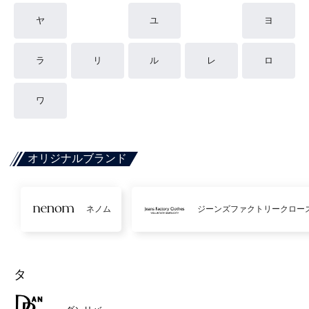
ヤ
ユ
ヨ
ラ
リ
ル
レ
ロ
ワ
オリジナルブランド
ネノム
ジーンズファクトリークロー
タ