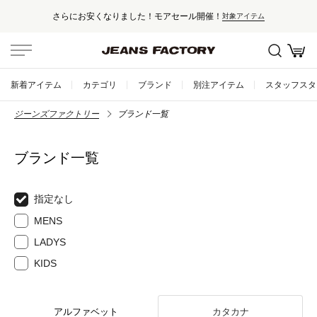
さらにお安くなりました！モアセール開催！
対象アイテム
新着アイテム
カテゴリ
ブランド
別注アイテム
スタッフスタ
ジーンズファクトリー
ブランド一覧
ブランド一覧
指定なし
MENS
LADYS
KIDS
アルファベット
カタカナ