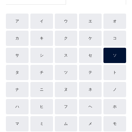
ア
イ
ウ
エ
オ
カ
キ
ク
ケ
コ
サ
シ
ス
セ
ソ
タ
チ
ツ
テ
ト
ナ
ニ
ヌ
ネ
ノ
ハ
ヒ
フ
ヘ
ホ
マ
ミ
ム
メ
モ