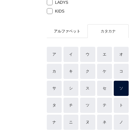
LADYS
KIDS
アルファベット
カタカナ
ア
イ
ウ
エ
オ
カ
キ
ク
ケ
コ
サ
シ
ス
セ
ソ
タ
チ
ツ
テ
ト
ナ
ニ
ヌ
ネ
ノ