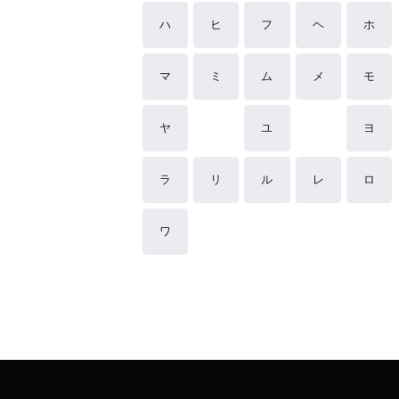
ハ
ヒ
フ
ヘ
ホ
マ
ミ
ム
メ
モ
ヤ
ユ
ヨ
ラ
リ
ル
レ
ロ
ワ