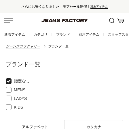
さらにお安くなりました！モアセール開催！
対象アイテム
新着アイテム
カテゴリ
ブランド
別注アイテム
スタッフスタ
ジーンズファクトリー
ブランド一覧
ブランド一覧
指定なし
MENS
LADYS
KIDS
アルファベット
カタカナ