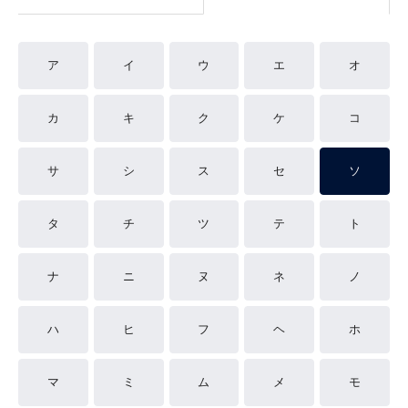
ア
イ
ウ
エ
オ
カ
キ
ク
ケ
コ
サ
シ
ス
セ
ソ
タ
チ
ツ
テ
ト
ナ
ニ
ヌ
ネ
ノ
ハ
ヒ
フ
ヘ
ホ
マ
ミ
ム
メ
モ