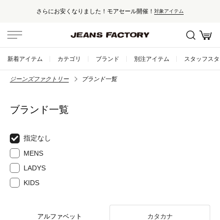
さらにお安くなりました！モアセール開催！
対象アイテム
新着アイテム
カテゴリ
ブランド
別注アイテム
スタッフスタ
ジーンズファクトリー
ブランド一覧
ブランド一覧
指定なし
MENS
LADYS
KIDS
アルファベット
カタカナ