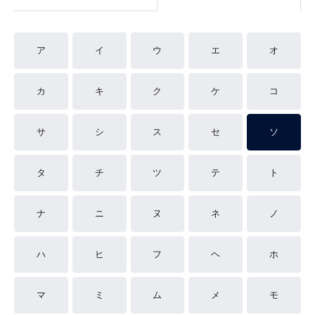
ア
イ
ウ
エ
オ
カ
キ
ク
ケ
コ
サ
シ
ス
セ
ソ
タ
チ
ツ
テ
ト
ナ
ニ
ヌ
ネ
ノ
ハ
ヒ
フ
ヘ
ホ
マ
ミ
ム
メ
モ