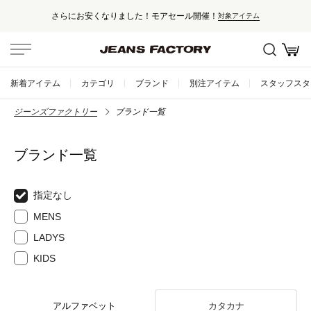
さらにお安くなりました！モアセール開催！
対象アイテム
新着アイテム
カテゴリ
ブランド
別注アイテム
スタッフスタ
ジーンズファクトリー
ブランド一覧
ブランド一覧
指定なし
MENS
LADYS
KIDS
アルファベット
カタカナ