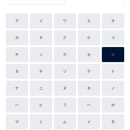
ア
イ
ウ
エ
オ
カ
キ
ク
ケ
コ
サ
シ
ス
セ
ソ
タ
チ
ツ
テ
ト
ナ
ニ
ヌ
ネ
ノ
ハ
ヒ
フ
ヘ
ホ
マ
ミ
ム
メ
モ