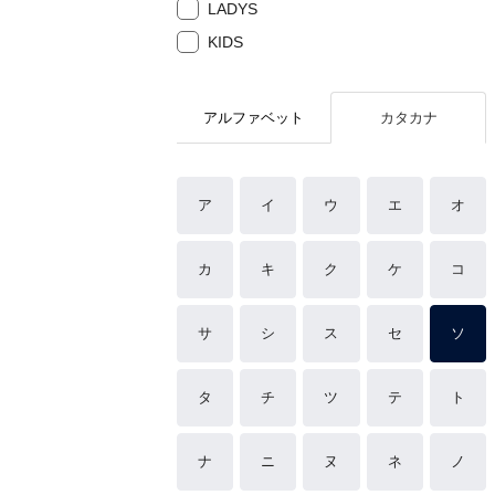
LADYS
KIDS
アルファベット
カタカナ
ア
イ
ウ
エ
オ
カ
キ
ク
ケ
コ
サ
シ
ス
セ
ソ
タ
チ
ツ
テ
ト
ナ
ニ
ヌ
ネ
ノ