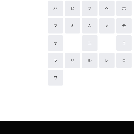
ハ
ヒ
フ
ヘ
ホ
マ
ミ
ム
メ
モ
ヤ
ユ
ヨ
ラ
リ
ル
レ
ロ
ワ