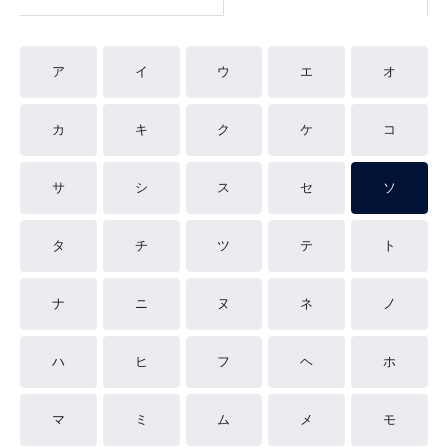
ア
イ
ウ
エ
オ
カ
キ
ク
ケ
コ
サ
シ
ス
セ
ソ
タ
チ
ツ
テ
ト
ナ
ニ
ヌ
ネ
ノ
ハ
ヒ
フ
ヘ
ホ
マ
ミ
ム
メ
モ