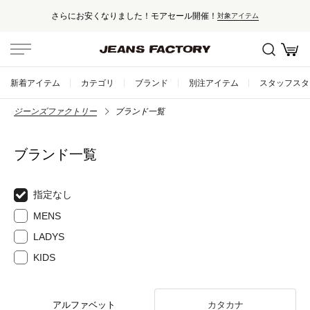
さらにお安くなりました！モアセール開催！
対象アイテム
新着アイテム
カテゴリ
ブランド
別注アイテム
スタッフスタ
ジーンズファクトリー
ブランド一覧
ブランド一覧
指定なし
MENS
LADYS
KIDS
アルファベット
カタカナ