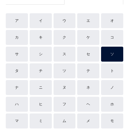
ア
イ
ウ
エ
オ
カ
キ
ク
ケ
コ
サ
シ
ス
セ
ソ
タ
チ
ツ
テ
ト
ナ
ニ
ヌ
ネ
ノ
ハ
ヒ
フ
ヘ
ホ
マ
ミ
ム
メ
モ