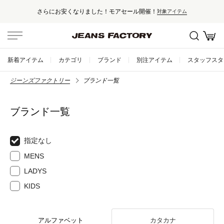
さらにお安くなりました！モアセール開催！
対象アイテム
新着アイテム
カテゴリ
ブランド
別注アイテム
スタッフスタ
ジーンズファクトリー
ブランド一覧
ブランド一覧
指定なし
MENS
LADYS
KIDS
アルファベット
カタカナ