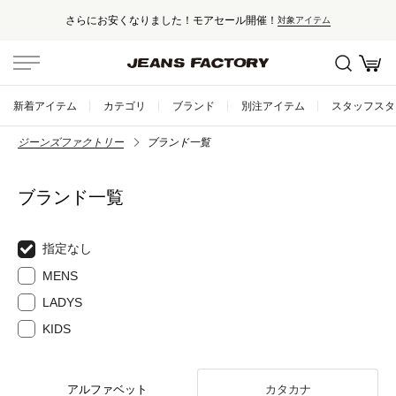
さらにお安くなりました！モアセール開催！
対象アイテム
新着アイテム
カテゴリ
ブランド
別注アイテム
スタッフスタ
ジーンズファクトリー
ブランド一覧
ブランド一覧
指定なし
MENS
LADYS
KIDS
アルファベット
カタカナ