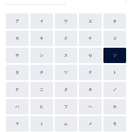
ア
イ
ウ
エ
オ
カ
キ
ク
ケ
コ
サ
シ
ス
セ
ソ
タ
チ
ツ
テ
ト
ナ
ニ
ヌ
ネ
ノ
ハ
ヒ
フ
ヘ
ホ
マ
ミ
ム
メ
モ