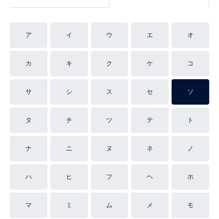
ア
イ
ウ
エ
オ
カ
キ
ク
ケ
コ
サ
シ
ス
セ
ソ
タ
チ
ツ
テ
ト
ナ
ニ
ヌ
ネ
ノ
ハ
ヒ
フ
ヘ
ホ
マ
ミ
ム
メ
モ