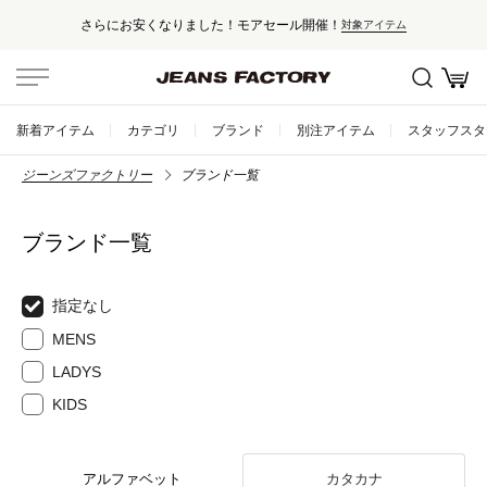
さらにお安くなりました！モアセール開催！
対象アイテム
新着アイテム
カテゴリ
ブランド
別注アイテム
スタッフスタ
ジーンズファクトリー
ブランド一覧
ブランド一覧
指定なし
MENS
LADYS
KIDS
アルファベット
カタカナ