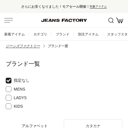
さらにお安くなりました！モアセール開催！
対象アイテム
新着アイテム
カテゴリ
ブランド
別注アイテム
スタッフスタ
ジーンズファクトリー
ブランド一覧
ブランド一覧
指定なし
MENS
LADYS
KIDS
アルファベット
カタカナ