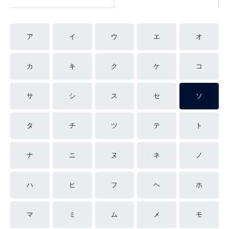
ア
イ
ウ
エ
オ
カ
キ
ク
ケ
コ
サ
シ
ス
セ
ソ
タ
チ
ツ
テ
ト
ナ
ニ
ヌ
ネ
ノ
ハ
ヒ
フ
ヘ
ホ
マ
ミ
ム
メ
モ