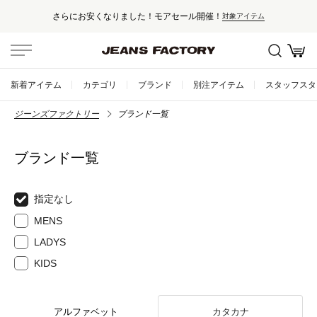
さらにお安くなりました！モアセール開催！
対象アイテム
新着アイテム
カテゴリ
ブランド
別注アイテム
スタッフスタ
ジーンズファクトリー
ブランド一覧
ブランド一覧
指定なし
MENS
LADYS
KIDS
アルファベット
カタカナ