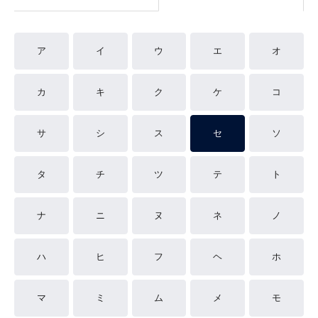
ア
イ
ウ
エ
オ
カ
キ
ク
ケ
コ
サ
シ
ス
セ
ソ
タ
チ
ツ
テ
ト
ナ
ニ
ヌ
ネ
ノ
ハ
ヒ
フ
ヘ
ホ
マ
ミ
ム
メ
モ