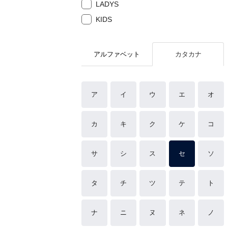
LADYS
KIDS
アルファベット
カタカナ
ア
イ
ウ
エ
オ
カ
キ
ク
ケ
コ
サ
シ
ス
セ
ソ
タ
チ
ツ
テ
ト
ナ
ニ
ヌ
ネ
ノ