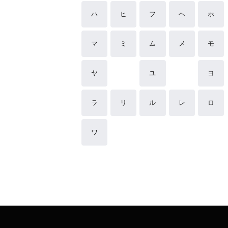
ハ
ヒ
フ
ヘ
ホ
マ
ミ
ム
メ
モ
ヤ
ユ
ヨ
ラ
リ
ル
レ
ロ
ワ