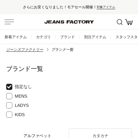
さらにお安くなりました！モアセール開催！
対象アイテム
新着アイテム
カテゴリ
ブランド
別注アイテム
スタッフスタ
ジーンズファクトリー
ブランド一覧
ブランド一覧
指定なし
MENS
LADYS
KIDS
アルファベット
カタカナ