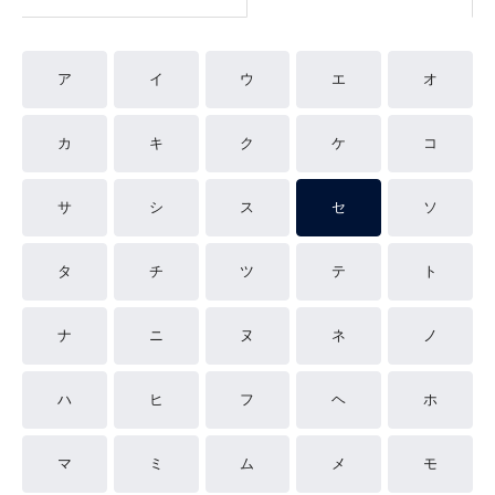
ア
イ
ウ
エ
オ
カ
キ
ク
ケ
コ
サ
シ
ス
セ
ソ
タ
チ
ツ
テ
ト
ナ
ニ
ヌ
ネ
ノ
ハ
ヒ
フ
ヘ
ホ
マ
ミ
ム
メ
モ