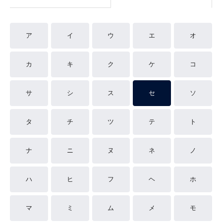
ア
イ
ウ
エ
オ
カ
キ
ク
ケ
コ
サ
シ
ス
セ
ソ
タ
チ
ツ
テ
ト
ナ
ニ
ヌ
ネ
ノ
ハ
ヒ
フ
ヘ
ホ
マ
ミ
ム
メ
モ