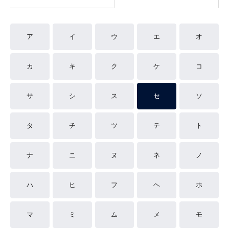
ア
イ
ウ
エ
オ
カ
キ
ク
ケ
コ
サ
シ
ス
セ
ソ
タ
チ
ツ
テ
ト
ナ
ニ
ヌ
ネ
ノ
ハ
ヒ
フ
ヘ
ホ
マ
ミ
ム
メ
モ