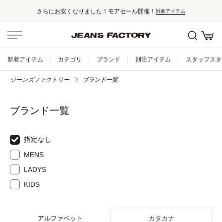
さらにお安くなりました！モアセール開催！
対象アイテム
新着アイテム
カテゴリ
ブランド
別注アイテム
スタッフスタ
ジーンズファクトリー
ブランド一覧
ブランド一覧
指定なし
MENS
LADYS
KIDS
アルファベット
カタカナ