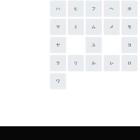
ハ
ヒ
フ
ヘ
ホ
マ
ミ
ム
メ
モ
ヤ
ユ
ヨ
ラ
リ
ル
レ
ロ
ワ