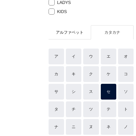
LADYS
KIDS
アルファベット
カタカナ
ア
イ
ウ
エ
オ
カ
キ
ク
ケ
コ
サ
シ
ス
セ
ソ
タ
チ
ツ
テ
ト
ナ
ニ
ヌ
ネ
ノ