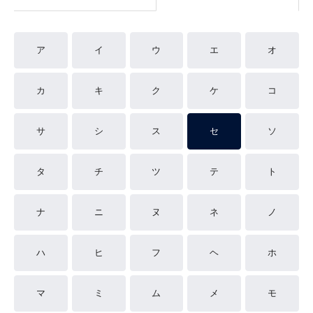
ア
イ
ウ
エ
オ
カ
キ
ク
ケ
コ
サ
シ
ス
セ
ソ
タ
チ
ツ
テ
ト
ナ
ニ
ヌ
ネ
ノ
ハ
ヒ
フ
ヘ
ホ
マ
ミ
ム
メ
モ