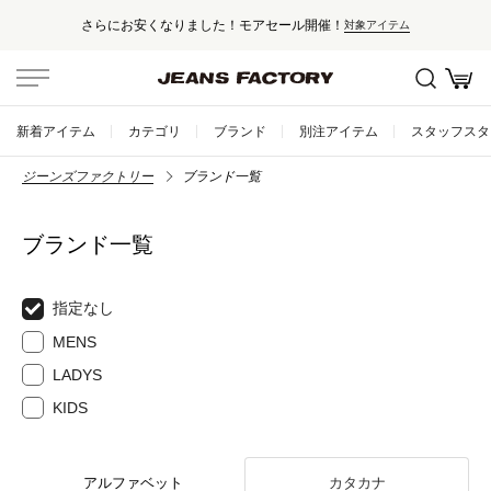
さらにお安くなりました！モアセール開催！
対象アイテム
新着アイテム
カテゴリ
ブランド
別注アイテム
スタッフスタ
ジーンズファクトリー
ブランド一覧
ブランド一覧
指定なし
MENS
LADYS
KIDS
アルファベット
カタカナ