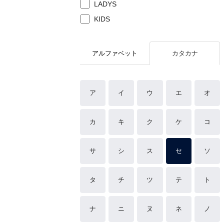
LADYS
KIDS
アルファベット
カタカナ
ア
イ
ウ
エ
オ
カ
キ
ク
ケ
コ
サ
シ
ス
セ
ソ
タ
チ
ツ
テ
ト
ナ
ニ
ヌ
ネ
ノ