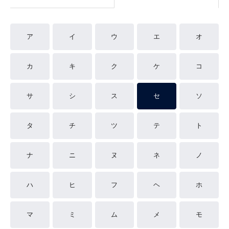
ア
イ
ウ
エ
オ
カ
キ
ク
ケ
コ
サ
シ
ス
セ
ソ
タ
チ
ツ
テ
ト
ナ
ニ
ヌ
ネ
ノ
ハ
ヒ
フ
ヘ
ホ
マ
ミ
ム
メ
モ