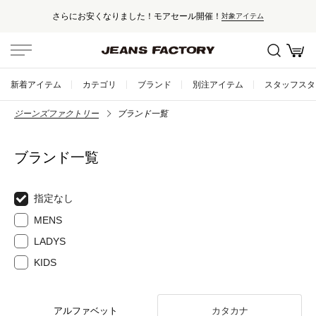
さらにお安くなりました！モアセール開催！
対象アイテム
新着アイテム
カテゴリ
ブランド
別注アイテム
スタッフスタ
ジーンズファクトリー
ブランド一覧
ブランド一覧
指定なし
MENS
LADYS
KIDS
アルファベット
カタカナ