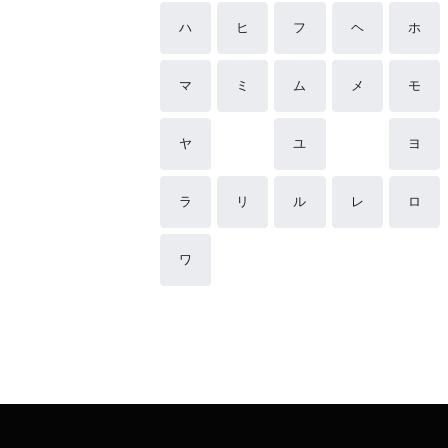
ハ
ヒ
フ
ヘ
ホ
マ
ミ
ム
メ
モ
ヤ
ユ
ヨ
ラ
リ
ル
レ
ロ
ワ