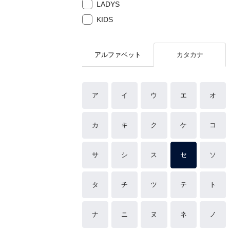
LADYS
KIDS
アルファベット
カタカナ
ア
イ
ウ
エ
オ
カ
キ
ク
ケ
コ
サ
シ
ス
セ
ソ
タ
チ
ツ
テ
ト
ナ
ニ
ヌ
ネ
ノ