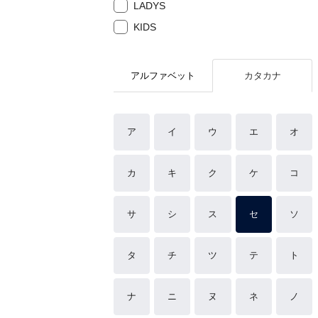
LADYS
KIDS
アルファベット
カタカナ
ア
イ
ウ
エ
オ
カ
キ
ク
ケ
コ
サ
シ
ス
セ
ソ
タ
チ
ツ
テ
ト
ナ
ニ
ヌ
ネ
ノ