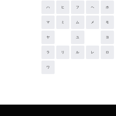
ハ
ヒ
フ
ヘ
ホ
マ
ミ
ム
メ
モ
ヤ
ユ
ヨ
ラ
リ
ル
レ
ロ
ワ