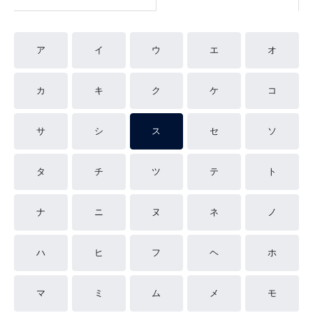
ア
イ
ウ
エ
オ
カ
キ
ク
ケ
コ
サ
シ
ス
セ
ソ
タ
チ
ツ
テ
ト
ナ
ニ
ヌ
ネ
ノ
ハ
ヒ
フ
ヘ
ホ
マ
ミ
ム
メ
モ