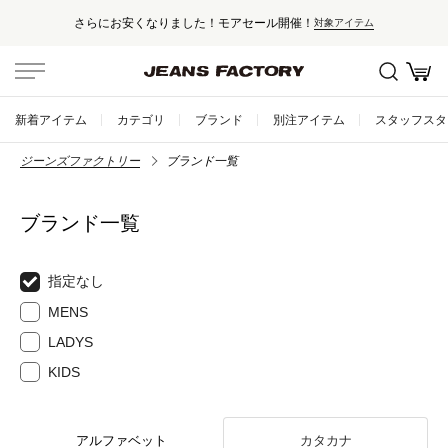
さらにお安くなりました！モアセール開催！
対象アイテム
新着アイテム
カテゴリ
ブランド
別注アイテム
スタッフスタ
ジーンズファクトリー
ブランド一覧
ブランド一覧
指定なし
MENS
LADYS
KIDS
アルファベット
カタカナ